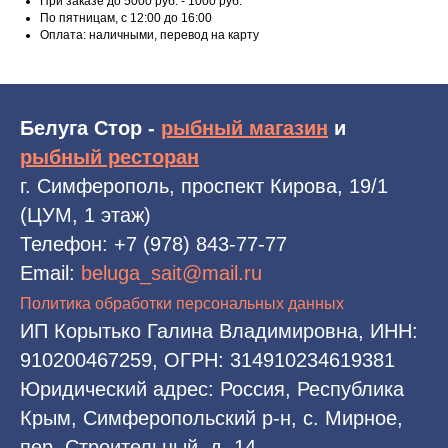
При заказе до 5000 руб. - 1000 руб.
По пятницам, с 12:00 до 16:00
Оплата: наличными, перевод на карту
Белуга Стор -
рыбный магазин
и
рыбный ресторан
г. Симферополь, проспект Кирова, 19/1
(ЦУМ, 1 этаж)
Телефон:
+7 (978) 843-77-77
Email:
beluga_sait@mail.ru
Политика обработки персональных данных
ИП Корытько Галина Владимировна, ИНН:
910200467259, ОГРН: 314910234619381
Юридический адрес: Россия, Республика
Крым, Симферопольский р-н, с. Мирное,
пер. Строительный, д. 14