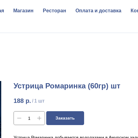
ая
Магазин
Ресторан
Оплата и доставка
Ко
Устрица Ромаринка (60гр) шт
188
р.
/
1 шт
Заказать
Устрица Ромаринка добывается водолазами в Амурском зали