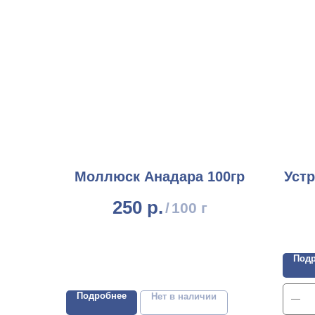
Моллюск Анадара 100гр
Устр
250
р.
/
100 г
Под
Подробнее
Нет в наличии