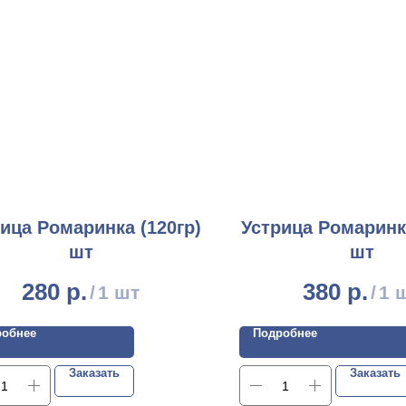
ица Ромаринка (120гр)
Устрица Ромаринка
шт
шт
280
р.
380
р.
/
1 шт
/
1 
робнее
Подробнее
Заказать
Заказать