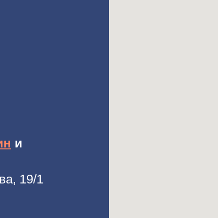
ин
и
ва, 19/1