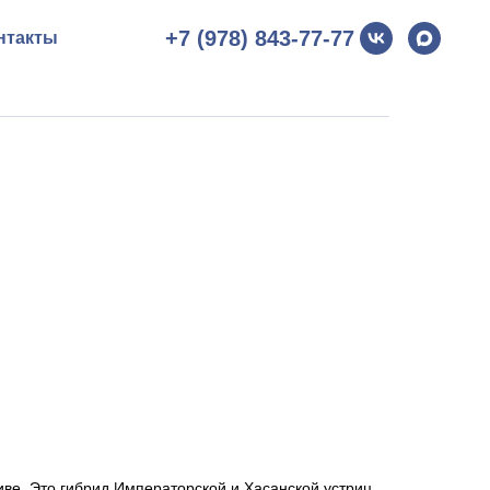
+7 (978) 843-77-77
нтакты
ве. Это гибрид Императорской и Хасанской устриц.