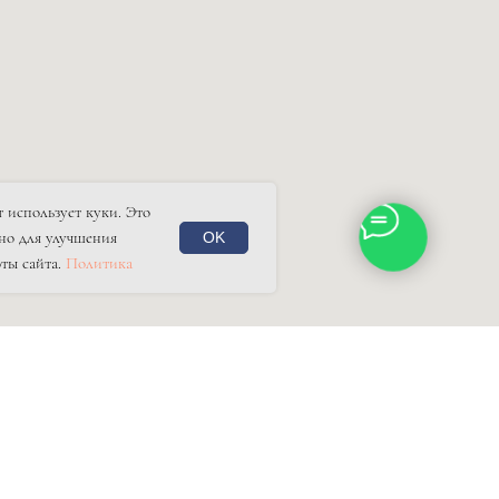
 использует куки. Это
но для улучшения
OK
ты сайта.
Политика