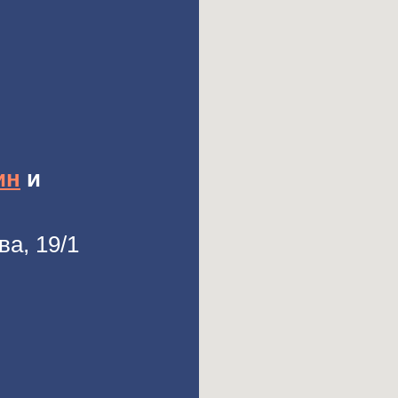
ин
и
ва, 19/1