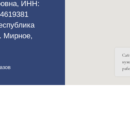
овна, ИНН:
34619381
еспублика
. Мирное,
Сайт
нуж
казов
рабо