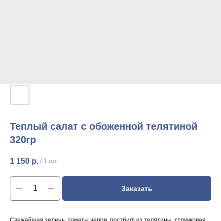
Теплый салат с обоженной телятиной
320гр
1 150
р.
/
1 шт
Заказать
Свежайшая зелень, томаты черри, ростбиф из телятины, стручковая