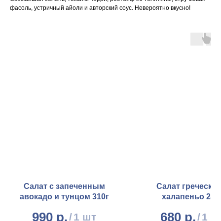
фасоль, устричный айоли и авторский соус. Невероятно вкусно!
Салат с запеченным
Салат греческий
авокадо и тунцом 310г
халапеньо 280
990
р.
680
р.
/
1 шт
/
1 ш