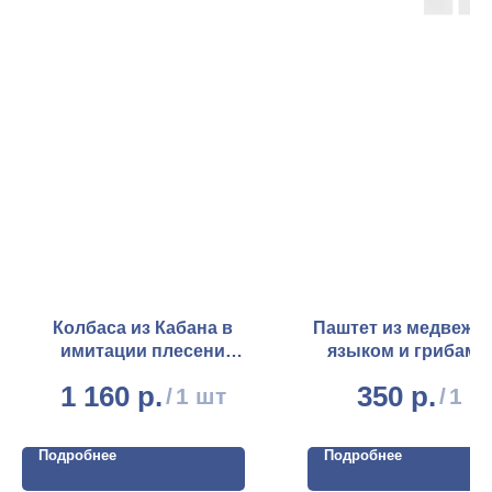
Колбаса из Кабана в
Паштет из медвежа
имитации плесени
языком и грибами 
сырокопченая 210г
1 160
р.
350
р.
/
1 шт
/
1 ш
Подробнее
Подробнее