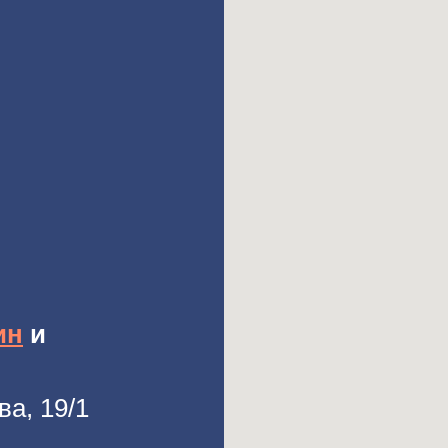
ин
и
ва, 19/1