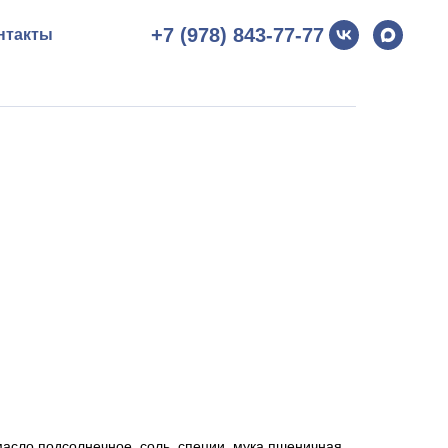
+7 (978) 843-77-77
нтакты
масло подсолнечное, соль, специи, мука пшеничная,