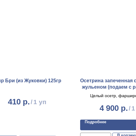
р Бри (из Жуковки) 125гр
Осетрина запеченная
жульеном (подаем с р
Целый осетр, фаршир
410
р.
/
1 уп
овощным жульеном (грибы,
4 900
р.
/
1
помидоры черри, сливки).
однозначно сделает в
эксклюзивным и удивит вс
Подробнее
Осетр подается с раками,
блюду яркости и вырази
В корзин