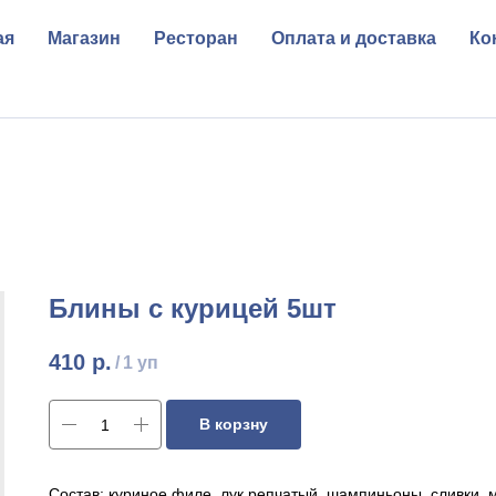
ая
Магазин
Ресторан
Оплата и доставка
Ко
Блины с курицей 5шт
410
р.
/
1 уп
В корзну
Состав: куриное филе, лук репчатый, шампиньоны, сливки, 