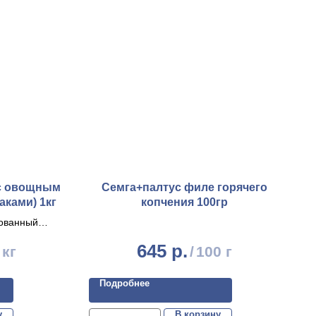
 с овощным
Семга+палтус филе горячего
аками) 1кг
копчения 100гр
ованный
 лук порей,
645
р.
 кг
/
100 г
 Такое блюдо
аш стол
ех гостей.
Подробнее
 что придает
тельности.
у
В корзину