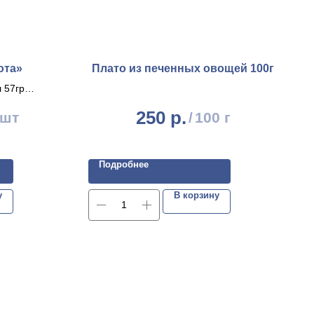
ота»
Плато из печенных овощей 100г
 57гр
р
250
р.
 шт
/
100 г
и 100гр
Подробнее
у
В корзину