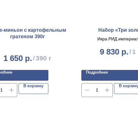
е-миньон с картофельным
Набор «Три зол
гратеном 390г
Икра РИД империал
Икра щуки 90г
9 830
р.
/
1
Икра красная горбуш
1 650
р.
/
390 г
робнее
Подробнее
В корзину
В корзин