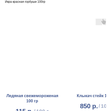
Икра красная горбуши 100гр
Ледяная свежемороженая
Клыкач стейк 100
100 гр
850
р.
/
100 