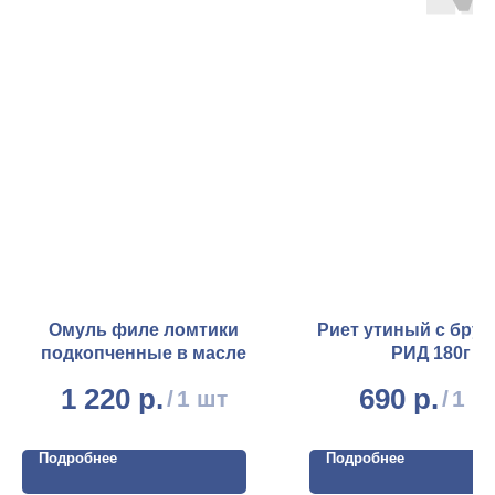
Омуль филе ломтики
Риет утиный с бру
подкопченные в масле
РИД 180г
1 220
р.
690
р.
/
1 шт
/
1 ш
Подробнее
Подробнее