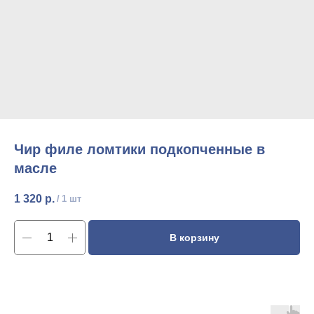
Чир филе ломтики подкопченные в
масле
1 320
р.
/
1 шт
В корзину